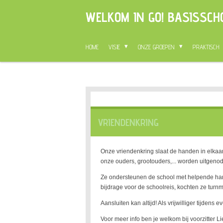
Ga
WELKOM IN GO! BASISSCH
direct
naar
de
HOME
VISIE
ONZE GROEPEN
PRAKTISCH
hoofdinhoud
VRIENDENKRING
Onze vriendenkring slaat de handen in elkaa
onze ouders, grootouders,... worden uitgenod
Ze ondersteunen de school met helpende hande
bijdrage voor de schoolreis, kochten ze turnma
Aansluiten kan altijd! Als vrijwilliger tijden
Voor meer info ben je welkom bij voorzitter L