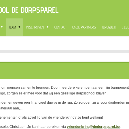
OOL DE DORPSPAREL
TEAM
INSCHRIJVEN
CONTACT
ONZE PARTNERS
TERUGBLIK
LIEVE
r om mensen samen te brengen. Door meerdere keren per jaar een fijn barmoment of
igd, zorgen ze er mee voor dat wij een gezellige dorpsschool blijven.
n en geven een financieel duwtje in de rug. Zo zorgden zij al voor digiborden in 
teriaal aan,...
s evenementen of als actief lid van de vriendenkring? Je bent welkom!
ieselot Christiaen. Je kan haar bereiken via
vriendenkring@dedorpsparel.be
.